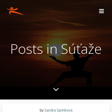
Skip
to
content
Posts in Súťaže
by
Sandra Sprinkova