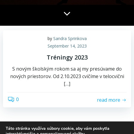
by
Sandra Sprinkova
September 14, 2023
Tréningy 2023
S novým školským rokom sa aj my presúvame do
nových priestorov. Od 2.10.2023 cvičíme v telocvični
[…]
0
read more
Táto stránka využíva súbory cookie, aby vám poskytla
interaktívnejšie a personalizované služby.