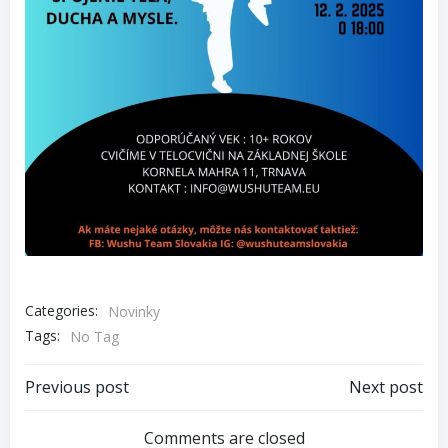
Categories:
Novinky
Tags:
No Tag
Post
Post
Previous post
Next post
navigation
navigation
Comments are closed