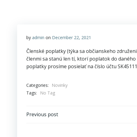
by
admin
on
December 22, 2021
Členské poplatky (týka sa občianskeho združeni
členmi sa stanú len tí, ktorí poplatok do danéh
poplatky prosíme posielať na číslo účtu SK4511
Categories:
Novinky
Tags:
No Tag
Post
Previous post
navigation