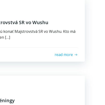
rovstvá SR vo Wushu
dú konať Majstrovstvá SR vo Wushu. Kto má
en […]
read more
éningy