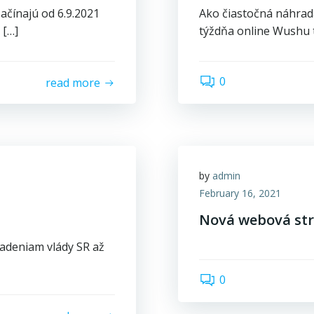
čínajú od 6.9.2021
Ako čiastočná náhrada
 […]
týždňa online Wushu 
0
read more
by
admin
February 16, 2021
Nová webová st
iadeniam vlády SR až
0