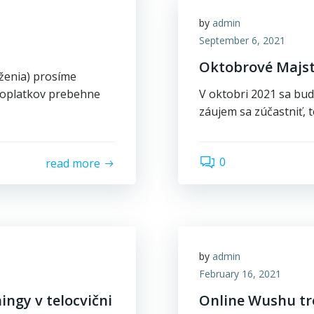
by
admin
September 6, 2021
Oktobrové Majst
ženia) prosíme
 poplatkov prebehne
V oktobri 2021 sa bu
záujem sa zúčastniť, t
0
read more
by
admin
February 16, 2021
ngy v telocvični
Online Wushu tr